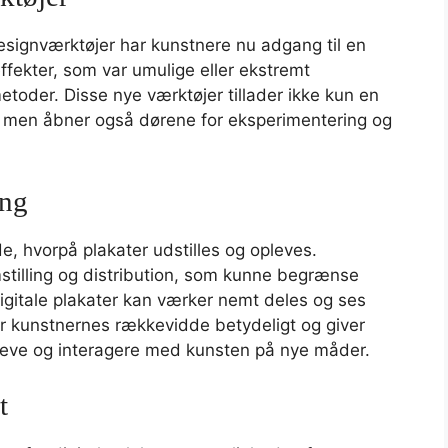
esignværktøjer har kunstnere nu adgang til en
ffekter, som var umulige eller ekstremt
toder. Disse nye værktøjer tillader ikke kun en
, men åbner også dørene for eksperimentering og
ing
, hvorpå plakater udstilles og opleves.
mstilling og distribution, som kunne begrænse
gitale plakater kan værker nemt deles og ses
er kunstnernes rækkevidde betydeligt og giver
pleve og interagere med kunsten på nye måder.
t