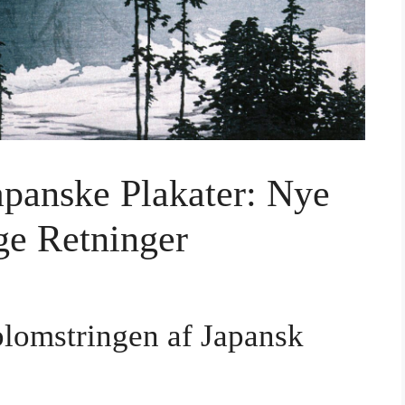
apanske Plakater: Nye
ge Retninger
blomstringen af Japansk