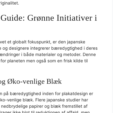
ginalitet.
uide: Grønne Initiativer i
vet et globalt fokuspunkt, er den japanske
re og designere integrerer bæredygtighed i deres
de ændringer i både materialer og metoder. Denne
for planeten men også som en frisk kilde til
og Øko-venlige Blæk
n på bæredygtighed inden for plakatdesign er
ko-venlige blæk. Flere japanske studier har
nedbrydelige papirer og blæk fremstillet af
drager ikke blot til reduktionen af affald, men