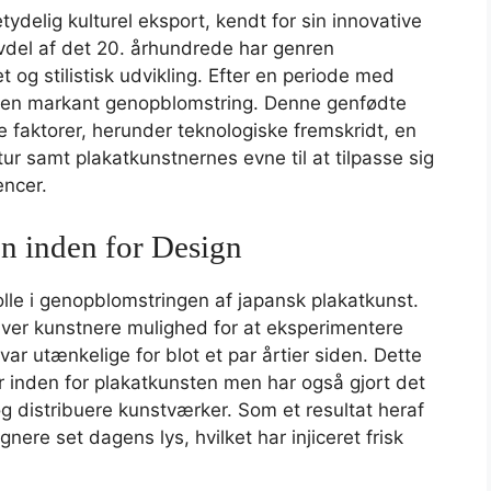
ydelig kulturel eksport, kendt for sin innovative
alvdel af det 20. århundrede har genren
t og stilistisk udvikling. Efter en periode med
ket en markant genopblomstring. Denne genfødte
ke faktorer, herunder teknologiske fremskridt, en
ur samt plakatkunstnernes evne til at tilpasse sig
encer.
n inden for Design
rolle i genopblomstringen af japansk plakatkunst.
iver kunstnere mulighed for at eksperimentere
r utænkelige for blot et par årtier siden. Dette
nger inden for plakatkunsten men har også gjort det
g distribuere kunstværker. Som et resultat heraf
nere set dagens lys, hvilket har injiceret frisk