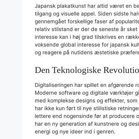
Japansk plakatkunst har altid været en bet
tilgang og visuelle appel. Siden sidste h
gennemgået forskellige faser af popularite
relativ stilstand er der de seneste år s
interesse kan i høj grad tilskrives en ræk
voksende global interesse for japansk kult
og reagere på nutidens æstetiske præfer
Den Teknologiske Revolutio
Digitaliseringen har spillet en afgørende 
Moderne software og digitale værktøjer g
med komplekse designs og effekter, som va
har ikke kun ført til nye stilistiske retni
lettere end nogensinde før at producere o
har en ny generation af kunstnere og desig
energi og nye ideer ind i genren.