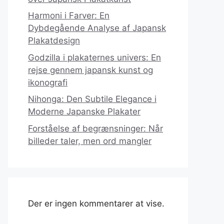
Harmoni i Farver: En
Dybdegående Analyse af Japansk
Plakatdesign
Godzilla i plakaternes univers: En
rejse gennem japansk kunst og
ikonografi
Nihonga: Den Subtile Elegance i
Moderne Japanske Plakater
Forståelse af begrænsninger: Når
billeder taler, men ord mangler
Der er ingen kommentarer at vise.