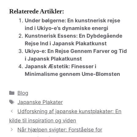
Relaterede Artikler:
Under bølgerne: En kunstnerisk rejse
ind i Ukiyo-e’s dynamiske energi
Kunstnerisk Essens: En Dybdegående
Rejse Ind i Japansk Plakatkunst
Ukiyo-e: En Rejse Gennem Farver og Tid
i Japansk Plakatkunst
Japansk Æstetik: Finesser i
Minimalisme gennem Ume-Blomsten
Kategorier
Blog
Tags
Japanske Plakater
Udforskning af japanske kunstplakater: En
kilde til inspiration og viden
Når hjælpen svigter: Forståelse for