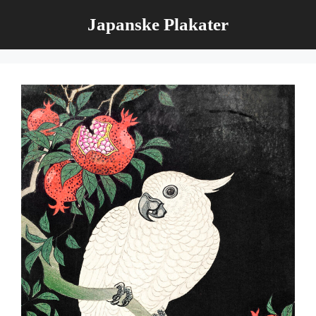
Hop
Japanske Plakater
til
indhold