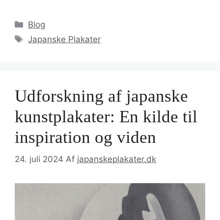
Kategorier
Blog
Tags
Japanske Plakater
Udforskning af japanske
kunstplakater: En kilde til
inspiration og viden
24. juli 2024
Af
japanskeplakater.dk