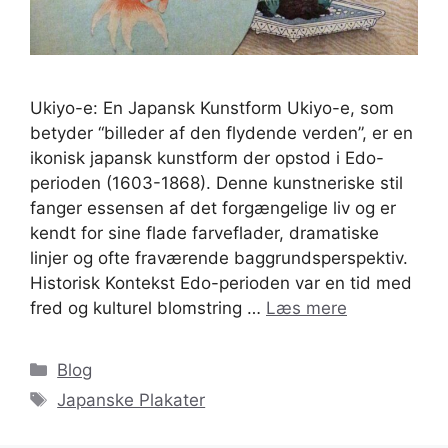
Ukiyo-e: En Japansk Kunstform Ukiyo-e, som
betyder “billeder af den flydende verden”, er en
ikonisk japansk kunstform der opstod i Edo-
perioden (1603-1868). Denne kunstneriske stil
fanger essensen af det forgængelige liv og er
kendt for sine flade farveflader, dramatiske
linjer og ofte fraværende baggrundsperspektiv.
Historisk Kontekst Edo-perioden var en tid med
fred og kulturel blomstring …
Læs mere
Kategorier
Blog
Tags
Japanske Plakater