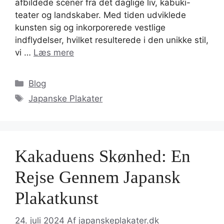
afbildede scener fra det daglige liv, kabuki-
teater og landskaber. Med tiden udviklede
kunsten sig og inkorporerede vestlige
indflydelser, hvilket resulterede i den unikke stil,
vi …
Læs mere
Kategorier
Blog
Tags
Japanske Plakater
Kakaduens Skønhed: En
Rejse Gennem Japansk
Plakatkunst
24. juli 2024
Af
japanskeplakater.dk