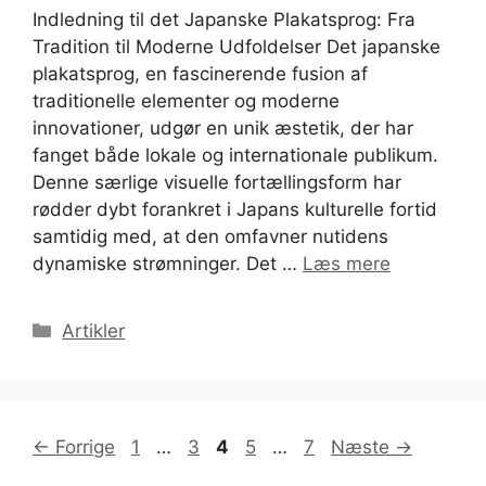
Indledning til det Japanske Plakatsprog: Fra
Tradition til Moderne Udfoldelser Det japanske
plakatsprog, en fascinerende fusion af
traditionelle elementer og moderne
innovationer, udgør en unik æstetik, der har
fanget både lokale og internationale publikum.
Denne særlige visuelle fortællingsform har
rødder dybt forankret i Japans kulturelle fortid
samtidig med, at den omfavner nutidens
dynamiske strømninger. Det …
Læs mere
Kategorier
Artikler
Side
Side
Side
Side
Side
←
Forrige
1
…
3
4
5
…
7
Næste
→