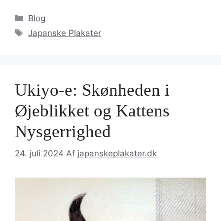
Kategorier
Blog
Tags
Japanske Plakater
Ukiyo-e: Skønheden i
Øjeblikket og Kattens
Nysgerrighed
24. juli 2024
Af
japanskeplakater.dk