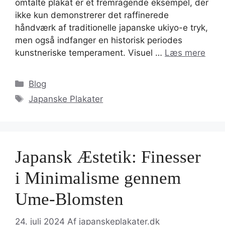
omtalte plakat er et fremragende eksempel, der
ikke kun demonstrerer det raffinerede
håndværk af traditionelle japanske ukiyo-e tryk,
men også indfanger en historisk periodes
kunstneriske temperament. Visuel …
Læs mere
Kategorier
Blog
Tags
Japanske Plakater
Japansk Æstetik: Finesser
i Minimalisme gennem
Ume-Blomsten
24. juli 2024
Af
japanskeplakater.dk