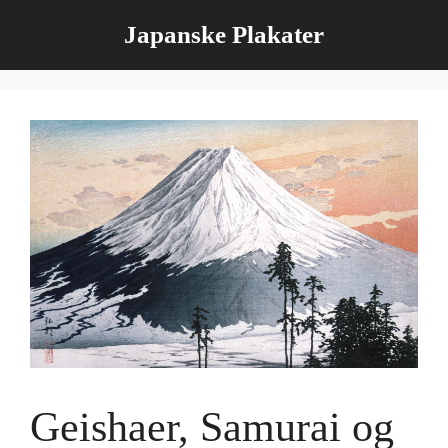
Hop
Japanske Plakater
til
indhold
Geishaer, Samurai og